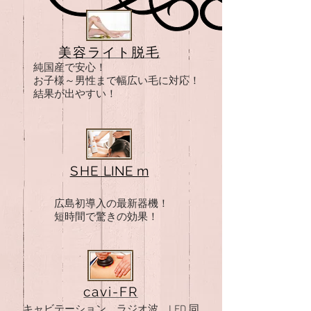
美容ライト脱毛
純国産で安心！
お子様～男性まで幅広い毛に対応！
結果が出やすい！
SHE
LINE m
広島初導入の最新器機！
短時間で驚きの効果！
cavi-FR
キャビテーション、ラジオ波、LED 同